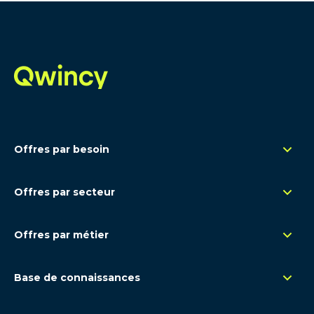
Offres par besoin
Management de transition
Offres par secteur
Renfort opérationnel
Rétail
Remplacement congés
Offres par métier
Santé - Pharma
Expertise ponctuelle
Contrôle de gestion - FP&A
Luxe
Base de connaissances
Comptabilité
Industrie
Sur le marché
Consolidation