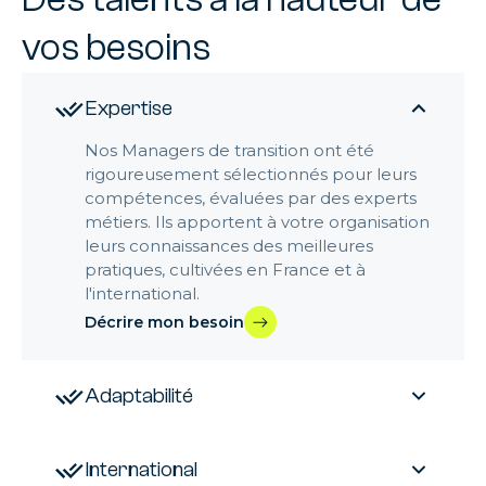
contraintes d'une embauche à long terme, nous vous
(transformation, croissance, décroissance,
apportons agilité et réactivité face aux tendances et
vos besoins
management de grands projets). Nos solutions
besoins changeants du marché.
conçues sur mesure,
au plus près de vos enjeux, vous
permettront une transition réussie.
Expertise
Nos Managers de transition ont été
rigoureusement sélectionnés pour leurs
compétences, évaluées par des experts
métiers. Ils apportent à votre organisation
leurs connaissances des meilleures
pratiques, cultivées en France et à
l'international.
Décrire mon besoin
Adaptabilité
International