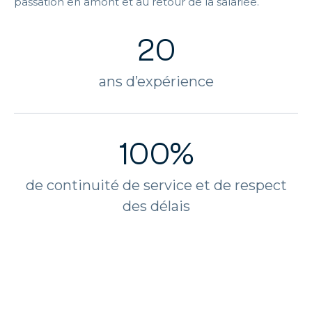
passation en amont et au retour de la salariée.
Qw
et
th
20
v
ch
ans d’expérience
100%
de continuité de service et de respect
des délais