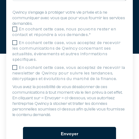
Qwincy s'engage à protéger votre vie privée et à ne
communiquer avec vous que pour vous fournir les services
demandés.
En cochant cette case, nous pouvons rester en
contact et répondre à vos demandes.
*
En cochant cette case, vous acceptez de recevoir
les communications de Qwincy concernant ses
actualités, évènements et autres informations
spécifiques.
En cochant cette case, vous acceptez de recevoir la
newsletter de Qwincy pour suivre les tendances,
décryptages et évolutions du marché de la finance.
Vous avez la possibilité de vous désabonner de ces
communications à tout moment via le lien prévu à cet effet.
En cliquant sur « Envoyer » ci-dessous, vous autorisez
l’entreprise Qwincy à stocker et traiter les données
personnelles soumises ci-dessus afin qu’elle vous fournisse
le contenu demandé.