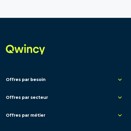
Offres par besoin
Management de transition
Offres par secteur
Renfort opérationnel
Rétail
Remplacement congés
Offres par métier
Santé - Pharma
Expertise ponctuelle
Contrôle de gestion - FP&A
Luxe